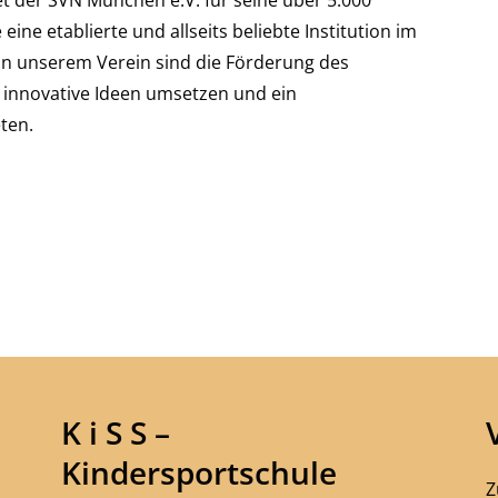
tet der SVN München e.V. für seine über 5.000
 eine etablierte und allseits beliebte Institution im
 in unserem Verein sind die Förderung des
, innovative Ideen umsetzen und ein
eten.
K i S S –
Kindersportschule
Z