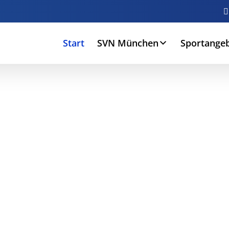
Start
SVN München
Sportange