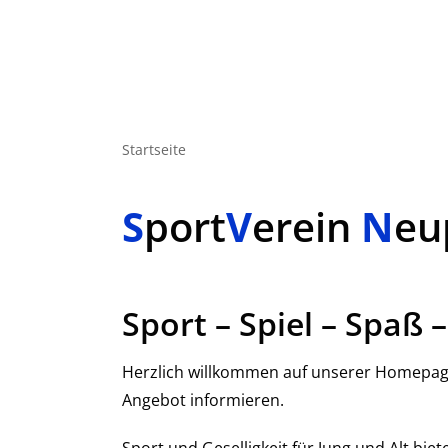
Startseite
S
port
V
erein
N
eu
Sport – Spiel – Spaß 
Herzlich willkommen auf unserer Homepage
Angebot informieren.