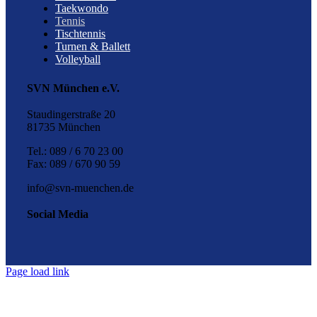
Taekwondo
Tennis
Tischtennis
Turnen & Ballett
Volleyball
SVN München e.V.
Staudingerstraße 20
81735 München
Tel.: 089 / 6 70 23 00
Fax: 089 / 670 90 59
info@svn-muenchen.de
Social Media
Page load link
Nach
oben