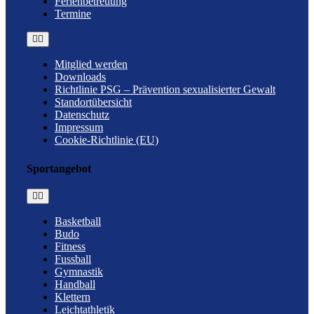
Ferienbetreuung
Termine
Toggle
Navigation
Mitglied werden
Downloads
Richtlinie PSG – Prävention sexualisierter Gewalt
Standortübersicht
Datenschutz
Impressum
Cookie-Richtlinie (EU)
Sportangebot
Toggle
Navigation
Basketball
Budo
Fitness
Fussball
Gymnastik
Handball
Klettern
Leichtathletik