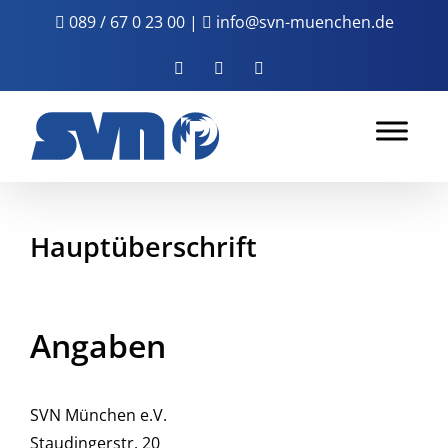
Zum
089 / 67 0 23 00
|
info@svn-muenchen.de
Inhalt
springen
Facebook
Instagram
YouTube
Hauptüberschrift
Angaben
SVN München e.V.
Staudingerstr. 20