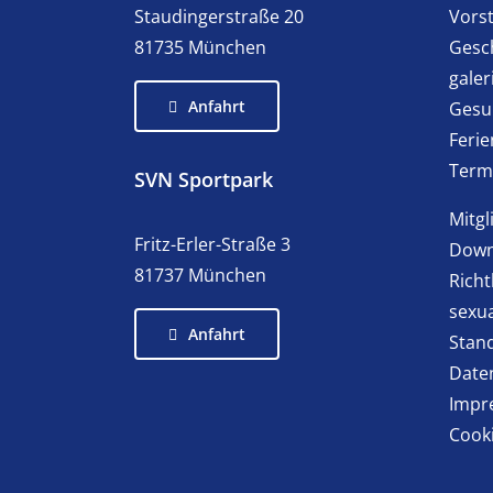
Staudingerstraße 20
Vors
81735 München
Gesch
galer
Anfahrt
Gesu
Feri
Term
SVN Sportpark
Mitg
Fritz-Erler-Straße 3
Down
81737 München
Richt
sexua
Anfahrt
Stan
Date
Impr
Cooki