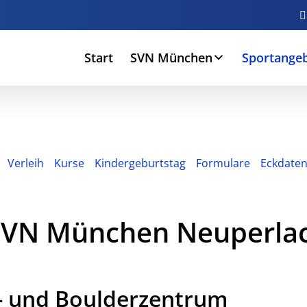
Start
SVN München
Sportange
Verleih
Kurse
Kindergeburtstag
Formulare
Eckdate
 SVN München Neuperla
- und Boulderzentrum