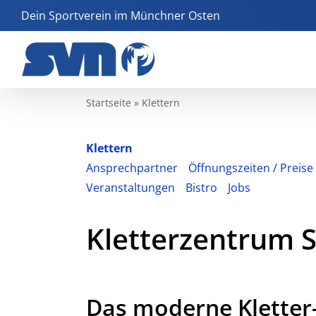
Zum
Dein Sportverein im Münchner Osten
Inhalt
springen
Startseite
»
Klettern
Klettern
Ansprechpartner
Öffnungszeiten / Preise
Veranstaltungen
Bistro
Jobs
Kletterzentrum
Das moderne Kletter