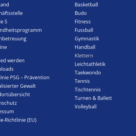
tand
Basketball
äftsstelle
Budo
ie S
Fitness
ndheitsprogramm
Fussball
enbetreuung
Gymnastik
ine
Handball
Klettern
lied werden
Leichtathletik
loads
Taekwondo
linie PSG – Prävention
Tennis
lisierter Gewalt
Tischtennis
dortübersicht
Turnen & Ballett
nschutz
Volleyball
essum
e-Richtlinie (EU)