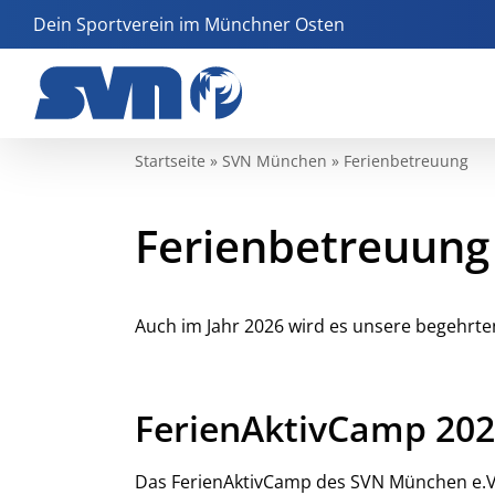
Zum
Dein Sportverein im Münchner Osten
Inhalt
springen
Startseite
»
SVN München
»
Ferienbetreuung
Ferienbetreuung
Auch im Jahr 2026 wird es unsere begehr
FerienAktivCamp 20
Das FerienAktivCamp des SVN München e.V.