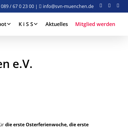
Facebook
Instagra
You
089 / 67 0 23 00
|
info@svn-muenchen.de
bot
K i S S
Aktuelles
Mitglied werden
n e.V.
für
die erste Osterferienwoche, die erste