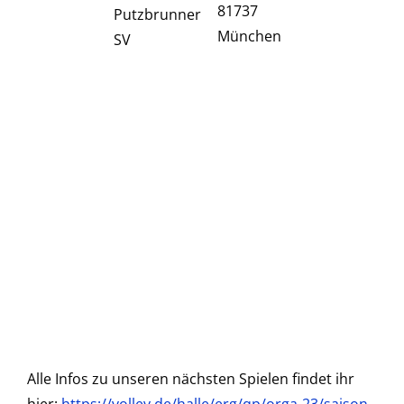
81737
Putzbrunner
München
SV
Alle Infos zu unseren nächsten Spielen findet ihr
hier:
https://volley.de/halle/erg/qp/orga-23/saison-