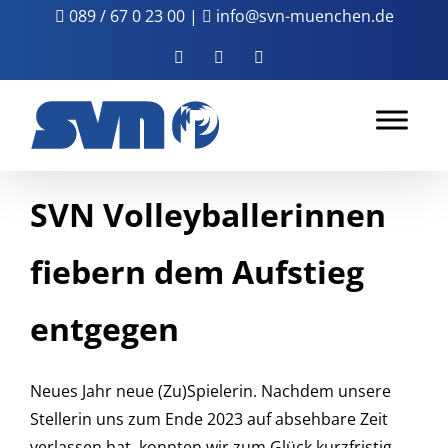
Zum
089 / 67 0 23 00
|
info@svn-muenchen.de
Inhalt
Facebook
Instagram
YouTube
springen
SVN Volleyballerinnen
fiebern dem Aufstieg
entgegen
Neues Jahr neue (Zu)Spielerin. Nachdem unsere
Stellerin uns zum Ende 2023 auf absehbare Zeit
verlassen hat, konnten wir zum Glück kurzfristig