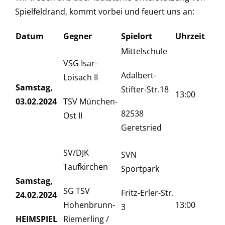
Spielfeldrand, kommt vorbei und feuert uns an:
Datum
Gegner
Spielort
Uhrzeit
Mittelschule
VSG Isar-
Adalbert-
Loisach II
Samstag,
Stifter-Str.18
13:00
03.02.2024
TSV München-
82538
Ost II
Geretsried
SV/DJK
SVN
Taufkirchen
Sportpark
Samstag,
SG TSV
Fritz-Erler-Str.
24.02.2024
Hohenbrunn-
13:00
3
HEIMSPIEL
Riemerling /