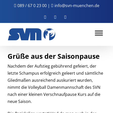
Zum
089 / 67 0 23 00
|
info@svn-muenchen.de
Inhalt
springen
Facebook
Instagram
YouTube
Grüße aus der Saisonpause
Nachdem der Aufstieg gebührend gefeiert, der
letzte Schampus erfolgreich geleert und sämtliche
Gliedmaßen ausreichend auskuriert wurden,
nimmt die Volleyball Damenmannschaft des SVN
nach einer kleinen Verschnaufpause Kurs auf die
neue Saison.