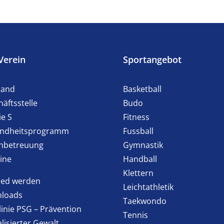
Verein
Sportangebot
tand
Basketball
äftsstelle
Budo
ie S
Fitness
ndheitsprogramm
Fussball
enbetreuung
Gymnastik
ine
Handball
Klettern
lied werden
Leichtathletik
loads
Taekwondo
linie PSG – Prävention
Tennis
lisierter Gewalt