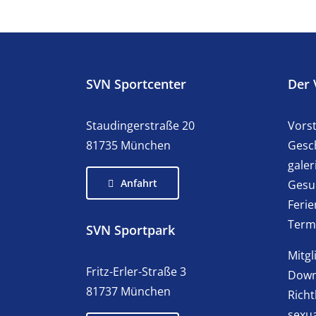
SVN Sportcenter
Der 
Staudingerstraße 20
Vors
81735 München
Gesch
galer
Anfahrt
Gesu
Feri
Term
SVN Sportpark
Mitg
Fritz-Erler-Straße 3
Down
81737 München
Richt
sexua