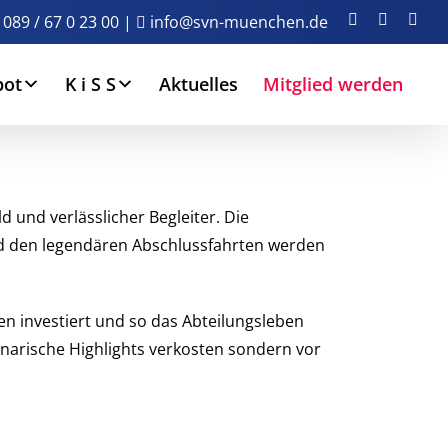
Facebook
Instagra
You
089 / 67 0 23 00
|
info@svn-muenchen.de
bot
K i S S
Aktuelles
Mitglied werden
 und verlässlicher Begleiter. Die
und den legendären Abschlussfahrten werden
en investiert und so das Abteilungsleben
linarische Highlights verkosten sondern vor