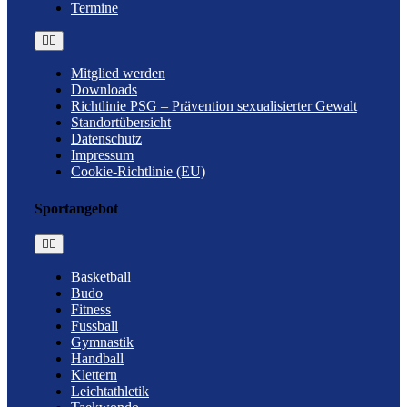
Termine
Toggle
Navigation
Mitglied werden
Downloads
Richtlinie PSG – Prävention sexualisierter Gewalt
Standortübersicht
Datenschutz
Impressum
Cookie-Richtlinie (EU)
Sportangebot
Toggle
Navigation
Basketball
Budo
Fitness
Fussball
Gymnastik
Handball
Klettern
Leichtathletik