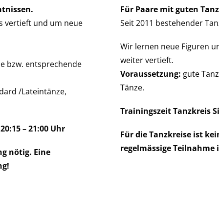
tnissen.
Für Paare mit guten Tan
s vertieft und um neue
Seit 2011 bestehender Tanz
Wir lernen neue Figuren un
weiter vertieft.
se bzw. entsprechende
Voraussetzung:
gute Tanz
Tänze.
dard /Lateintänze,
Trainingszeit Tanzkreis Si
 20:15 – 21:00 Uhr
Für die Tanzkreise ist k
regelmässige Teilnahme i
g nötig. Eine
ng!