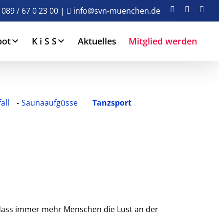
Facebook
Instagra
You
089 / 67 0 23 00
|
info@svn-muenchen.de
bot
K i S S
Aktuelles
Mitglied werden
all
Saunaaufgüsse
Tanzsport
 dass immer mehr Menschen die Lust an der