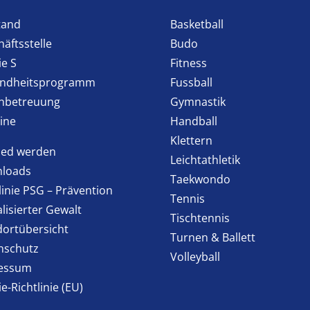
tand
Basketball
äftsstelle
Budo
ie S
Fitness
ndheitsprogramm
Fussball
enbetreuung
Gymnastik
ine
Handball
Klettern
lied werden
Leichtathletik
loads
Taekwondo
linie PSG – Prävention
Tennis
lisierter Gewalt
Tischtennis
dortübersicht
Turnen & Ballett
nschutz
Volleyball
essum
e-Richtlinie (EU)