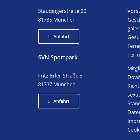
Staudingerstraße 20
Vors
81735 München
Gesch
galer
Anfahrt
Gesu
Feri
Term
SVN Sportpark
Mitg
Fritz-Erler-Straße 3
Down
81737 München
Richt
sexua
Anfahrt
Stan
Date
Impr
Cooki