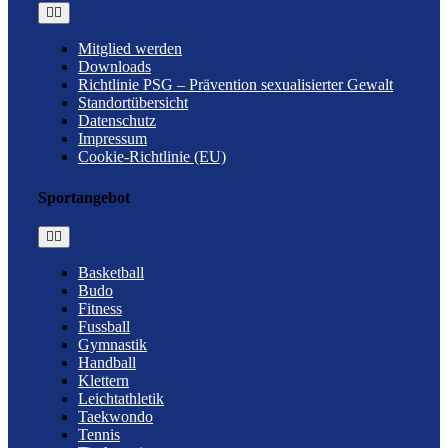
Toggle
Navigation
Mitglied werden
Downloads
Richtlinie PSG – Prävention sexualisierter Gewalt
Standortübersicht
Datenschutz
Impressum
Cookie-Richtlinie (EU)
Sportangebot
Toggle
Navigation
Basketball
Budo
Fitness
Fussball
Gymnastik
Handball
Klettern
Leichtathletik
Taekwondo
Tennis