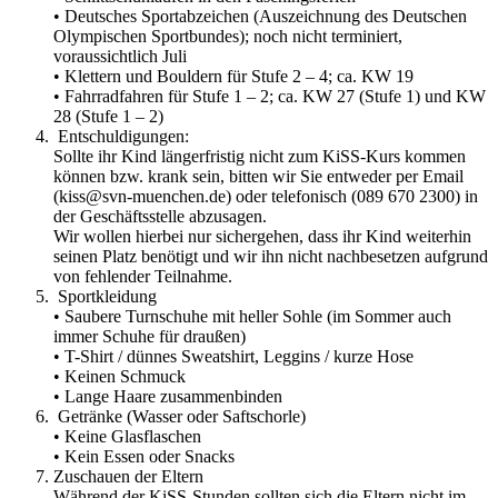
• Deutsches Sportabzeichen (Auszeichnung des Deutschen
Olympischen Sportbundes); noch nicht terminiert,
voraussichtlich Juli
• Klettern und Bouldern für Stufe 2 – 4; ca. KW 19
• Fahrradfahren für Stufe 1 – 2; ca. KW 27 (Stufe 1) und KW
28 (Stufe 1 – 2)
Entschuldigungen:
Sollte ihr Kind längerfristig nicht zum KiSS-Kurs kommen
können bzw. krank sein, bitten wir Sie entweder per Email
(
kiss@svn-muenchen.de
) oder telefonisch (089 670 2300) in
der Geschäftsstelle abzusagen.
Wir wollen hierbei nur sichergehen, dass ihr Kind weiterhin
seinen Platz benötigt und wir ihn nicht nachbesetzen aufgrund
von fehlender Teilnahme.
Sportkleidung
• Saubere Turnschuhe mit heller Sohle (im Sommer auch
immer Schuhe für draußen)
• T-Shirt / dünnes Sweatshirt, Leggins / kurze Hose
• Keinen Schmuck
• Lange Haare zusammenbinden
Getränke (Wasser oder Saftschorle)
• Keine Glasflaschen
• Kein Essen oder Snacks
Zuschauen der Eltern
Während der KiSS-Stunden sollten sich die Eltern nicht im