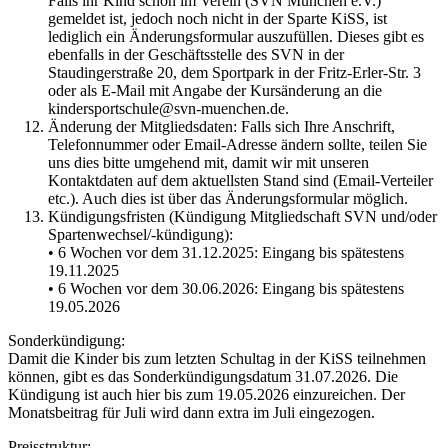
Falls ihr Kind schon im Verein (SVN München e.V.)
gemeldet ist, jedoch noch nicht in der Sparte KiSS, ist
lediglich ein Änderungsformular auszufüllen. Dieses gibt es
ebenfalls in der Geschäftsstelle des SVN in der
Staudingerstraße 20, dem Sportpark in der Fritz-Erler-Str. 3
oder als E-Mail mit Angabe der Kursänderung an die
kindersportschule@svn-muenchen.de
.
Änderung der Mitgliedsdaten: Falls sich Ihre Anschrift,
Telefonnummer oder Email-Adresse ändern sollte, teilen Sie
uns dies bitte umgehend mit, damit wir mit unseren
Kontaktdaten auf dem aktuellsten Stand sind (Email-Verteiler
etc.). Auch dies ist über das Änderungsformular möglich.
Kündigungsfristen (Kündigung Mitgliedschaft SVN und/oder
Spartenwechsel/-kündigung):
• 6 Wochen vor dem 31.12.2025: Eingang bis spätestens
19.11.2025
• 6 Wochen vor dem 30.06.2026: Eingang bis spätestens
19.05.2026
Sonderkündigung:
Damit die Kinder bis zum letzten Schultag in der KiSS teilnehmen
können, gibt es das Sonderkündigungsdatum 31.07.2026. Die
Kündigung ist auch hier bis zum 19.05.2026 einzureichen. Der
Monatsbeitrag für Juli wird dann extra im Juli eingezogen.
Preisstruktur: