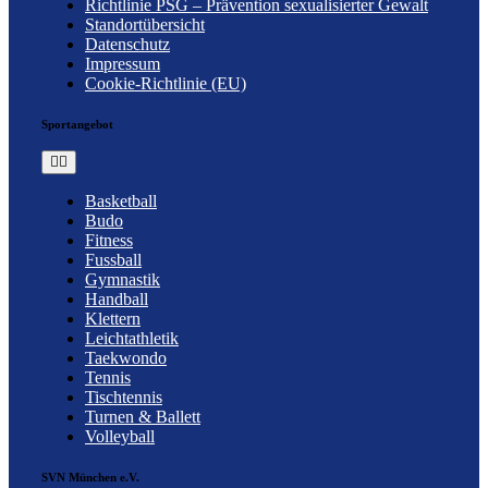
Richtlinie PSG – Prävention sexualisierter Gewalt
Standortübersicht
Datenschutz
Impressum
Cookie-Richtlinie (EU)
Sportangebot
Toggle
Navigation
Basketball
Budo
Fitness
Fussball
Gymnastik
Handball
Klettern
Leichtathletik
Taekwondo
Tennis
Tischtennis
Turnen & Ballett
Volleyball
SVN München e.V.