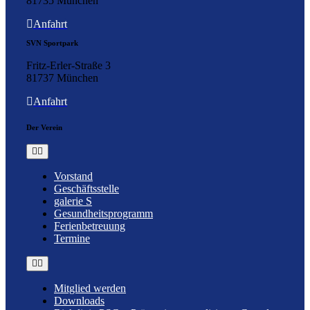
81735 München
Anfahrt
SVN Sportpark
Fritz-Erler-Straße 3
81737 München
Anfahrt
Der Verein
Toggle
Navigation
Vorstand
Geschäftsstelle
galerie S
Gesundheitsprogramm
Ferienbetreuung
Termine
Toggle
Navigation
Mitglied werden
Downloads