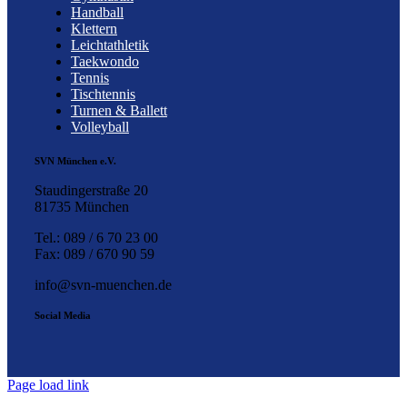
Handball
Klettern
Leichtathletik
Taekwondo
Tennis
Tischtennis
Turnen & Ballett
Volleyball
SVN München e.V.
Staudingerstraße 20
81735 München
Tel.: 089 / 6 70 23 00
Fax: 089 / 670 90 59
info@svn-muenchen.de
Social Media
Page load link
Nach