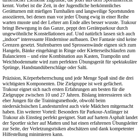
kennt. Vorbei ist die Zeit, in der Jugendliche herkömmliches
Gerätturnen mit miefigen Turnhallen und langweilige Sportstunden
assoziieren, bei denen man vor jeder Übung ewig in einer Reihe
warten musste und der Lehrer am Ende alles besser wusste. Trakour
bringt Bewegung in das Ganze, peppt den Geräteparkour durch
ungewöhnliche Konstellationen auf. Und natürlich lassen sich auch
„indoor“ interessante Hindernisse aufbauen. Der Fantasie sind keine
Grenzen gesetzt. Stufenbarren und Sprossenwände eignen sich zum
Hangeln, Bänke eingehängt in Ringe oder Kletterseilschlaufen zum
Balancieren – und eine Kombination aus Kasten, Trampolin und
Weichbodenmatte wird zum perfekten Übungsgerät für spektakuläre
Sprünge, Handstandüberschläge oder Salti.
Präzision, Körperbeherrschung und jede Menge Spaß sind die drei
wichtigsten Komponenten. Die Zielgruppe ist weit gefächert.
Trakour eignet sich nach ersten Erfahrungen am besten für die
Zielgruppe zwischen 10 und 27 Jahren. Bislang interessieren sich
eher Jungen für die Trainingsmethode, obwohl beim
niedersächsischen Landesturnfest auch viele Mädchen mitgemacht
haben. Ein weiterer Vorteil: Besonders für Parkour-Anfänger ist
Trakour als Einstieg perfekt geeignet. Statt auf hartem Asphalt landet
der Sportler sicher auf Matten und hat einen erfahrenen Übungsleiter
zur Seite, der Verletzungsrisiken abschätzen und dank kompetenter
Hilfestellung minimieren kann.