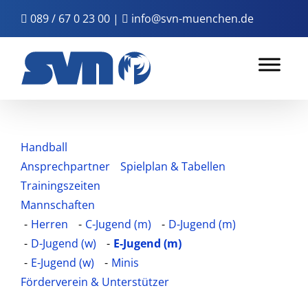
Zum
089 / 67 0 23 00
|
info@svn-muenchen.de
Inhalt
springen
Handball
Ansprechpartner
Spielplan & Tabellen
Trainingszeiten
Mannschaften
Herren
C-Jugend (m)
D-Jugend (m)
D-Jugend (w)
E-Jugend (m)
E-Jugend (w)
Minis
Förderverein & Unterstützer